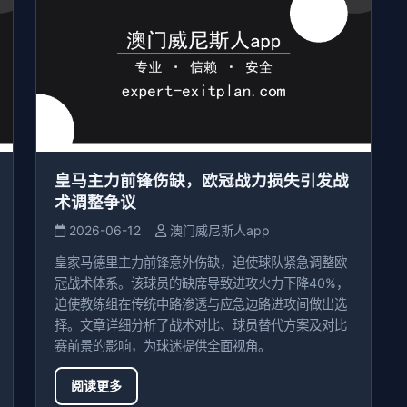
皇马主力前锋伤缺，欧冠战力损失引发战
术调整争议
2026-06-12
澳门威尼斯人app
皇家马德里主力前锋意外伤缺，迫使球队紧急调整欧
冠战术体系。该球员的缺席导致进攻火力下降40%，
迫使教练组在传统中路渗透与应急边路进攻间做出选
择。文章详细分析了战术对比、球员替代方案及对比
赛前景的影响，为球迷提供全面视角。
阅读更多