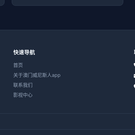
快速导航
首页
关于澳门威尼斯人app
联系我们
影视中心